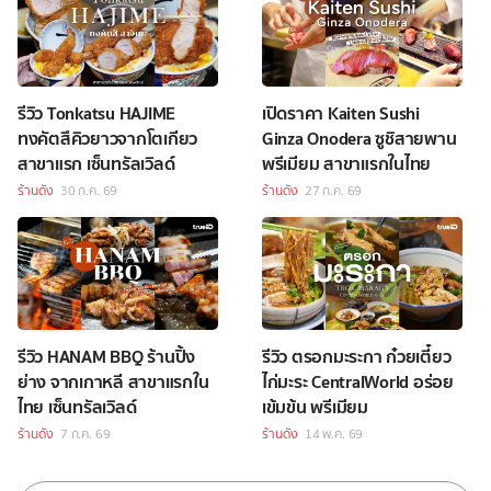
รีวิว Tonkatsu HAJIME
เปิดราคา Kaiten Sushi
ทงคัตสึคิวยาวจากโตเกียว
Ginza Onodera ซูชิสายพาน
สาขาแรก เซ็นทรัลเวิลด์
พรีเมียม สาขาแรกในไทย
ร้านดัง
30 ก.ค. 69
ร้านดัง
27 ก.ค. 69
รีวิว HANAM BBQ ร้านปิ้ง
รีวิว ตรอกมะระกา ก๋วยเตี๋ยว
ย่าง จากเกาหลี สาขาแรกใน
ไก่มะระ CentralWorld อร่อย
ไทย เซ็นทรัลเวิลด์
เข้มข้น พรีเมียม
ร้านดัง
7 ก.ค. 69
ร้านดัง
14 พ.ค. 69