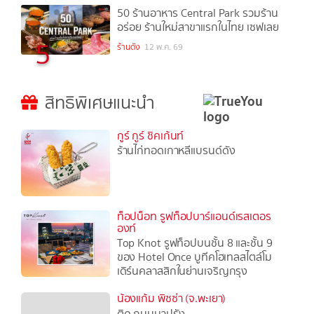
50 ร้านอาหาร Central Park รวมร้าน
อร่อย ร้านใหม่สาขาแรกในไทย เซฟเลย
5
ร้านดัง
12 พ.ค. 69
สิทธิพิเศษแนะนำ
กูร์ กูร์ ชิคเก้นท์
ร้านไก่ทอดเกาหลีแบรนด์ดัง
ท็อปน็อท รูฟท็อปบาร์แอนด์เรสเตอร
องท์
Top Knot รูฟท็อปบนชั้น 8 และชั้น 9
ของ Hotel Once บูทีคโฮเทลสไตล์โม
เดิร์นคลาสสิกในย่านเจริญกรุง
น้องแก้ม พิซซ่า (จ.พะเยา)
ติด ถนนนาปรัง