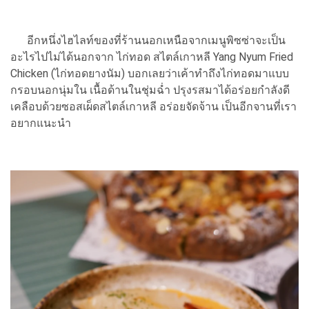
อีกหนึ่งไฮไลท์ของที่ร้านนอกเหนือจากเมนูพิซซ่าจะเป็น
อะไรไปไม่ได้นอกจาก ไก่ทอด สไตล์เกาหลี Yang Nyum Fried
Chicken (ไก่ทอดยางนัม) บอกเลยว่าเค้าทำถึงไก่ทอดมาแบบ
กรอบนอกนุ่มใน เนื้อด้านในชุ่มฉ่ำ ปรุงรสมาได้อร่อยกำลังดี
เคลือบด้วยซอสเผ็ดสไตล์เกาหลี อร่อยจัดจ้าน เป็นอีกจานที่เรา
อยากแนะนำ