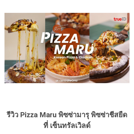
รีวิว Pizza Maru พิซซ่ามารุ พิซซ่าชีสยืด
ที่ เซ็นทรัลเวิลด์