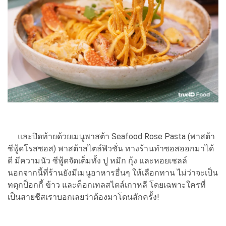
และปิดท้ายด้วยเมนูพาสต้า Seafood Rose Pasta (พาสต้า
ซีฟู้ดโรสซอส) พาสต้าสไตล์ฟิวชั่น ทางร้านทำซอสออกมาได้
ดี มีความนัว ซีฟู้ดจัดเต็มทั้ง ปู หมึก กุ้ง และหอยเชลล์
นอกจากนี้ที่ร้านยังมีเมนูอาหารอื่นๆ ให้เลือกทาน ไม่ว่าจะเป็น
ทตุกป็อกกี้ ข้าว และค็อกเทลสไตล์เกาหลี โดยเฉพาะใครที่
เป็นสายชีสเราบอกเลยว่าต้องมาโดนสักครั้ง!