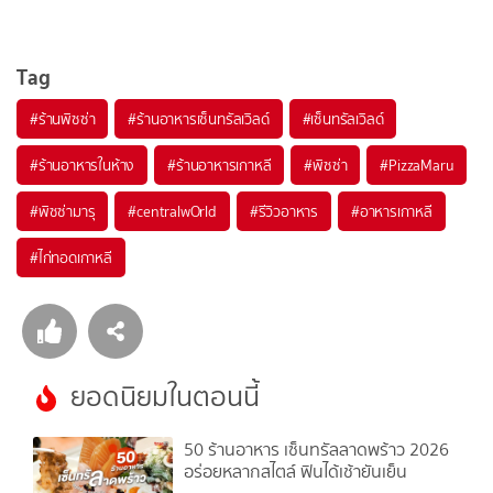
Tag
#
ร้านพิซซ่า
#
ร้านอาหารเซ็นทรัลเวิลด์
#
เซ็นทรัลเวิลด์
#
ร้านอาหารในห้าง
#
ร้านอาหารเกาหลี
#
พิซซ่า
#
PizzaMaru
#
พิซซ่ามารุ
#
centralwOrld
#
รีวิวอาหาร
#
อาหารเกาหลี
#
ไก่ทอดเกาหลี
ยอดนิยมในตอนนี้
50 ร้านอาหาร เซ็นทรัลลาดพร้าว 2026
อร่อยหลากสไตล์ ฟินได้เช้ายันเย็น