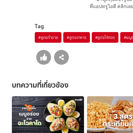
ที่แอปทรูไอดี คลิกเล
Tag
#
สูตรทำขาย
#
สูตรอาหาร
#
สูตรไก่ทอด
#
เมนู
บทความที่เกี่ยวข้อง