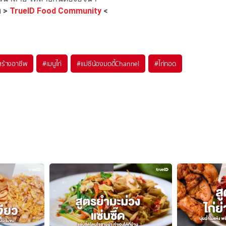
ย
>
TrueID Food Community
<
สร้างอาชีพ
#
เมนูไก่
#
แม่ซีน้องมดดี้Channel
#
ไก่ทอด