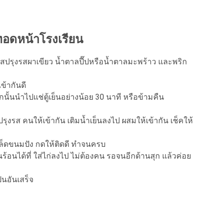
่ทอดหน้าโรงเรียน
สปรุงรสผาเขียว น้ำตาลปี๊ปหรือน้ำตาลมะพร้าว และพริก
้ากันดี
ากนั้นนำไปแช่ตู้เย็นอย่างน้อย 30 นาที หรือข้ามคืน
ส คนให้เข้ากัน เติมน้ำเย็นลงไป ผสมให้เข้ากัน เช็คให้
กล็ดขนมปัง กดให้ติดดี ทำจนครบ
ร้อนได้ที่ ใส่ไก่ลงไป ไม่ต้องคน รอจนอีกด้านสุก แล้วค่อย
ป็นอันเสร็จ