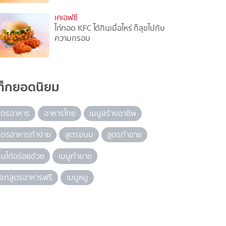
เคเอฟซี
ไก่ทอด KFC ได้กินเมื่อไหร่ ก็สุขไปกับ
ความกรอบ
ท็กยอดนิยม
ูตรอาหาร
อาหารไทย
เมนูสร้างอาชีพ
ูตรอาหารทำง่าย
สูตรขนม
สูตรทำขาย
ินได้อร่อยด้วย
เมนูทำขาย
จกสูตรอาหารฟรี
เมนูหมู