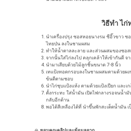
วิธีทำ ไก
นำเครื่องปรุง ซอสหอยนางรม ซีอิ๊วขาว ซอ
ไทยป่น ลงในชามผสม
ทำให้น้ำตาลละลาย และส่วนผสมของซอสเข
จากนั้นใส่ไก่ลงไป คลุกเคล้าให้เข้ากันดี จ
นำมาเสียบด้วยไม้ลูกชิ้นขนาด 7-8 นิ้ว
เทแป้งทอดกรอบลงในชามผสมตามด้วยผงปรุงร
ข้นดีตามชอบ
นำไก่ชุบแป้งแห้ง ตามด้วยแป้งเปียก และเ
ตั้งกระทะ ใส่น้ำมัน เปิดไฟกลางรอจนน้ำมัน
กลับอีกด้าน
พอได้สีเหลืองได้ที่ นำขึ้นพักสะเด็ดน้ำมัน เ
🙏
ขอบคุณคลิปและข้อมูลจาก