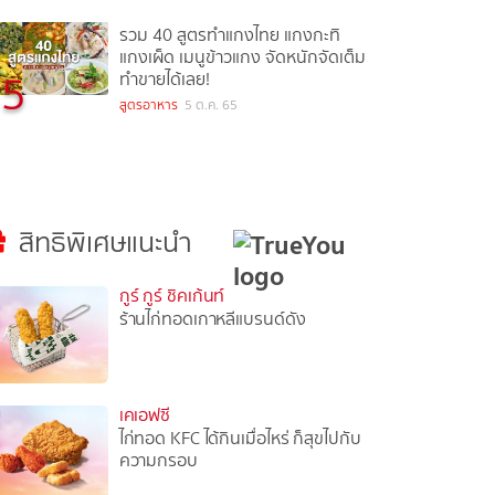
รวม 40 สูตรทำแกงไทย แกงกะทิ
แกงเผ็ด เมนูข้าวแกง จัดหนักจัดเต็ม
5
ทำขายได้เลย!
สูตรอาหาร
5 ต.ค. 65
สิทธิพิเศษแนะนำ
กูร์ กูร์ ชิคเก้นท์
ร้านไก่ทอดเกาหลีแบรนด์ดัง
เคเอฟซี
ไก่ทอด KFC ได้กินเมื่อไหร่ ก็สุขไปกับ
ความกรอบ