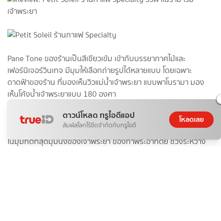
Pane Tone ของร้านเป็นสีเขียวเข้ม เข้ากับบรรยากาศไม้และ
เฟอร์นิเจอร์วินเทจ มีมุมให้เลือกถ่ายรูปได้หลายแบบ โดยเฉพาะ
ดาดฟ้าของร้าน ที่มองเห็นวิวแม่น้ำเจ้าพระยา แบบพาโนรามา มอง
เห็นโค้งน้ำเจ้าพระยาแบบ 180 องศา
ดาวน์โหลด ทรูไอดีแอป
โหลดเลย
สัมผัสโลกไร้ขีดจำกัดกับทรูไอดี
ในมุมที่ดีที่สุดมุมนึงของเจ้าพระยา ของท่าพระอาทิตย์ ช่วงระหว่าง
สะพานพระราม 8 และสะพานสมเด็จพระปิ่นเกล้า ช่วงเย็นจะได้เห็น
พระอาทิตย์กำลังลับขอบฟ้า บรรยากาศดีมากๆ
Advertisement