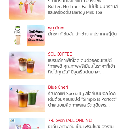
ร้านเครปที่ใช้เนยแท้ 100% Real
Butter, No Trans Fat ไม่มีไขมันทรานส์
และเครื่องดื่ม Barley Milk Tea
ฟุกุ มัทชะ
มัทชะแท้เข้มข้น นำเข้าจากประเทศญี่ปุ่น
SOL COFFEE
แบรนด์คาเฟ่ที่โดดเด่นด้วยคอนเซปต์
"กาแฟดี คุณภาพพรีเมียมในราคาที่เข้า
ถึงได้ทุกวัน" มีจุดเริ่มต้นมาจา...
Blue Cheri
ร้านกาแฟ Specialty สไตล์มินิมอล โดด
เด่นด้วยคอนเซปต์ “Simple Is Perfect”
นำเสนอเมล็ดกาแฟและวัตถุดิบพร...
7-Eleven (ALL ONLINE)
เซเว่น อีเลฟเว่น เป็นแฟรนไชส์ของร้าน