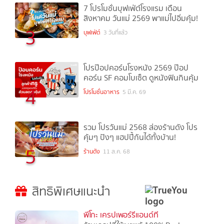
7 โปรโมชั่นบุฟเฟ่ต์โรงแรม เดือน
สิงหาคม วันแม่ 2569 พาแม่ไปอิ่มคุ้ม!
3
บุฟเฟ่ต์
3 วันที่แล้ว
โปรป๊อปคอร์นโรงหนัง 2569 ป๊อป
คอร์น SF คอมโบเซ็ต ดูหนังฟินกินคุ้ม
4
โปรโมชั่นอาหาร
5 มี.ค. 69
รวม โปรวันแม่ 2568 ส่องร้านดัง โปร
คุ้มๆ ปังๆ แฮปปี้กันได้ทั้งบ้าน!
5
ร้านดัง
11 ส.ค. 68
สิทธิพิเศษแนะนำ
พีโกะ เครปเพอร์รีแอนด์ที