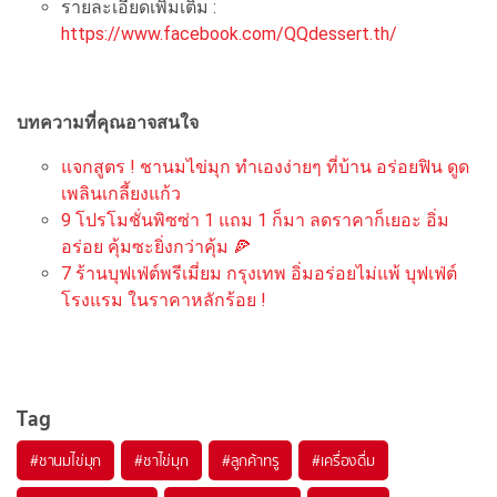
รายละเอียดเพิ่มเติม :
https://www.facebook.com/QQdessert.th/
บทความที่คุณอาจสนใจ
แจกสูตร ! ชานมไข่มุก ทำเองง่ายๆ ที่บ้าน อร่อยฟิน ดูด
เพลินเกลี้ยงแก้ว
9 โปรโมชั่นพิซซ่า 1 แถม 1 ก็มา ลดราคาก็เยอะ อิ่ม
อร่อย คุ้มซะยิ่งกว่าคุ้ม 🍕
7 ร้านบุฟเฟ่ต์พรีเมี่ยม กรุงเทพ อิ่มอร่อยไม่แพ้ บุฟเฟ่ต์
โรงแรม ในราคาหลักร้อย !
Tag
#
ชานมไข่มุก
#
ชาไข่มุก
#
ลูกค้าทรู
#
เครื่องดื่ม