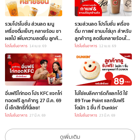
รวมโปรโมชั่น ส่วนลด เมนู
รวมส่วนลด โปรโมชั่น เครื่อง
เครื่องดื่มเย็นๆ คลายร้อน ชา
ดื่ม กาแฟ ชานมไข่มุก สำหรับ
ผลไม้ เพิ่มความสดชื่น ลูกค้า
ลูกค้าทรู สดชื่นคลายร้อนใน
ทรูห้ามพลาด!
ราคาพิเศษ!
โปรโมชั่นอาหาร
14 เม.ย. 69
โปรโมชั่นอาหาร
12 เม.ย. 69
อิ่มฟรีไก่ทอด โปร KFC แจกไก่
ไม่ใช่แบล๊คการ์ดก็แลกได้ ใช้
ทอดฟรี ลูกค้าทรู 27 มี.ค. 69
89 True Point แลกรับฟรี
นี้ เช็กสิทธิ์ที่นี่เลย!
โดนัท 1 ชิ้น ที่ Dunkin'
โปรโมชั่นอาหาร
27 มี.ค. 69
โปรโมชั่นอาหาร
23 มี.ค. 69
ดูเพิ่มเติม