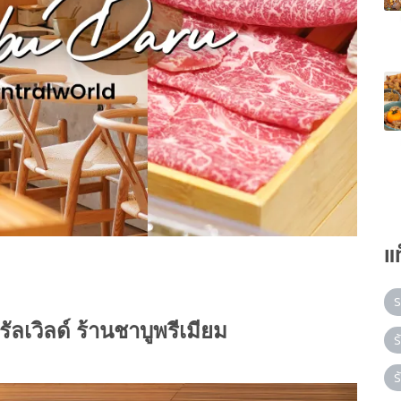
แ
ร
ัลเวิลด์ ร้านชาบูพรีเมียม
ร
ร