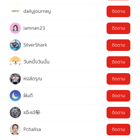
dailyjourney
ติดตาม
iamnan23
ติดตาม
SilverShark
ติดตาม
วันหนึ่งวันนั้น
ติดตาม
หงส์ดรุณ
ติดตาม
ฝันดี
ติดตาม
แอ๊ะแอ๋🤪
ติดตาม
Pchalisa
ติดตาม