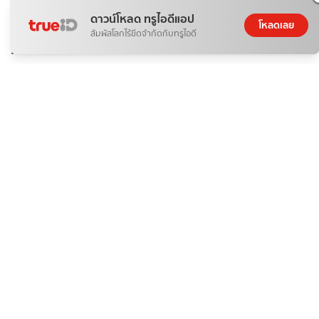
ดาวน์โหลด ทรูไอดีแอป
โหลดเลย
กีฬา
สัมผัสโลกไร้ขีดจำกัดกับทรูไอดี
ถ่ายทอดสด ลาว พบ ไทย ตะกร้อชิงแชมป์โลก คิงส์คัพ ครั้งที่ 39
หงส์ดรุณ
06 ส.ค. 2026
กีฬา
ถ่ายทอดสด ฟุตซอล ไทย Vs รัสเซีย สด คอนติเนนตัล 2026