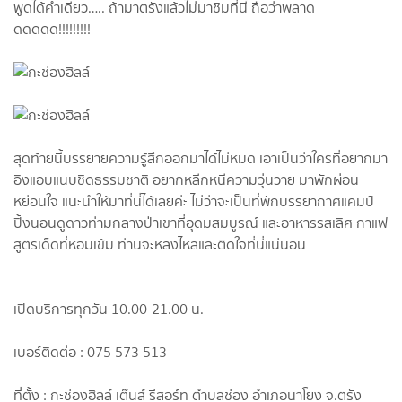
พูดได้คำเดียว….. ถ้ามาตรังแล้วไม่มาชิมที่นี้ ถือว่าพลาด
ดดดดด!!!!!!!!!
สุดท้ายนี้บรรยายความรู้สึกออกมาได้ไม่หมด เอาเป็นว่าใครที่อยากมา
อิงแอบแนบชิดธรรมชาติ อยากหลีกหนีความวุ่นวาย มาพักผ่อน
หย่อนใจ แนะนำให้มาที่นี่ได้เลยค่ะ ไม่ว่าจะเป็นที่พักบรรยากาศแคมป์
ปิ้งนอนดูดาวท่ามกลางป่าเขาที่อุดมสมบูรณ์ และอาหารรสเลิศ กาแฟ
สูตรเด็ดที่หอมเข้ม ท่านจะหลงไหลและติดใจที่นี่แน่นอน
เปิดบริการทุกวัน 10.00-21.00 น.
เบอร์ติดต่อ : 075 573 513
ที่ตั้ง : กะช่องฮิลล์ เต๊นส์ รีสอร์ท ตำบลช่อง อำเภอนาโยง จ.ตรัง