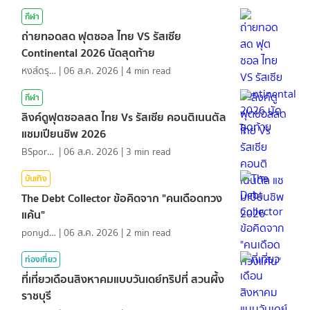
กีฬา
ถ่ายทอดสด ฟุตซอล ไทย VS รัสเซีย
Continental 2026 นัดสุดท้าย
หงส์ดรุณ
|
06 ส.ค. 2026
|
4
min read
กีฬา
ลิงค์ดูฟุตซอลสด ไทย Vs รัสเซีย คอนติเนนตัล
แชมเปียนชิพ 2026
BSports8
|
06 ส.ค. 2026
|
3
min read
บันเทิง
The Debt Collector ข้อคิดจาก "คนเดือดทวง
แค้น"
ponydiary
|
06 ส.ค. 2026
|
2
min read
ท่องเที่ยว
ที่เที่ยวเดือนสิงหาคมแบบวันเดย์ทริปที่ สวนผึ้ง
ราชบุรี