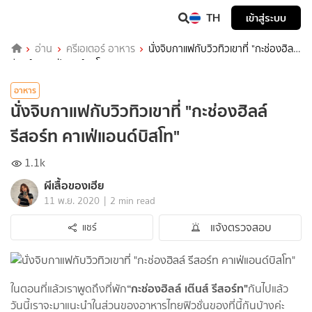
TH
เข้าสู่ระบบ
อ่าน
ครีเอเตอร์ อาหาร
นั่งจิบกาแฟกับวิวทิวเขาที่ "กะช่องฮิลล์
รีสอร์ท คาเฟ่แอนด์บิสโท"
อาหาร
นั่งจิบกาแฟกับวิวทิวเขาที่ "กะช่องฮิลล์
รีสอร์ท คาเฟ่แอนด์บิสโท"
1.1k
ผีเสื้อของเฮีย
|
11 พ.ย. 2020
2 min read
แจ้งตรวจสอบ
แชร์
“
กะช่องฮิลล์ เต๊นส์ รีสอร์ท
"
ในตอนที่แล้วเราพูดถึงที่พัก
กันไปแล้ว
วันนี้เราจะมาแนะนำในส่วนของอาหารไทยฟิวชั่นของที่นี้กันบ้างค่ะ