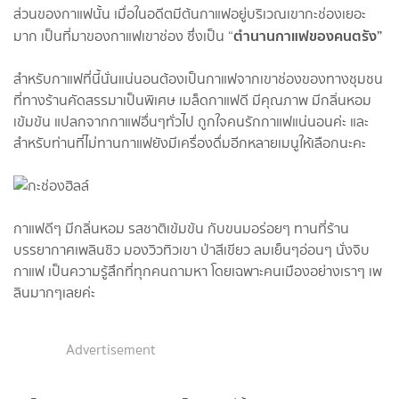
ส่วนของกาแฟนั้น เมื่อในอดีตมีต้นกาแฟอยู่บริเวณเขากะช่องเยอะ
ตำนานกาแฟของคนตรัง”
มาก เป็นที่มาของกาแฟเขาช่อง ซึ่งเป็น “
สำหรับกาแฟที่นี้นั่นแน่นอนต้องเป็นกาแฟจากเขาช่องของทางชุมชน
ที่ทางร้านคัดสรรมาเป็นพิเศษ เมล็ดกาแฟดี มีคุณภาพ มีกลิ่นหอม
เข้มข้น แปลกจากกาแฟอื่นๆทั่วไป ถูกใจคนรักกาแฟแน่นอนค่ะ และ
สำหรับท่านที่ไม่ทานกาแฟยังมีเครื่องดื่มอีกหลายเมนูให้เลือกนะคะ
กาแฟดีๆ มีกลิ่นหอม รสชาติเข้มข้น กับขนมอร่อยๆ ทานที่ร้าน
บรรยากาศเพลินชิว มองวิวทิวเขา ป่าสีเขียว ลมเย็นๆอ่อนๆ นั่งจิบ
กาแฟ เป็นความรู้สึกที่ทุกคนถามหา โดยเฉพาะคนเมืองอย่างเราๆ เพ
ลินมากๆเลยค่ะ
Advertisement