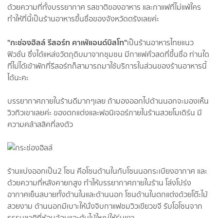
ด้วยความที่ทั้งบรรยากาศ รสชาติของอาหาร และกาแฟที่ไม่แพ้ใคร
ทำให้ที่นี้เป็นร้านอาหารขึ้นชื่อของจังหวัดตรังเลยค่ะ
"
กะช่องฮิลล์ รีสอร์ท คาเฟ่แอนด์บิสโท
"
เป็นร้านอาหารไทยแนว
ฟิวชั่น ซึ่งได้แหล่งวัตถุดิบมาจากชุมชน มีกาแฟคั่วสดที่ขึ้นชื่อ ท่านใด
ที่ไม่ได้เข้าพักที่รีสอร์ทก็สามารถมาใช้บริการในส่วนของร้านอาหารนี้
ได้นะคะ
บรรยากาศภายในร้านดีมากๆเลย ถ้ามองออกไปด้านนอกจะมองเห็น
วิวทิวเขาเลยค่ะ ของตกแต่งและฟอนิเจอร์ภายในร้านสวยโมเดิร์น มี
ความคล้าสสิคที่ลงตัว
ร้านแบ่งออกเป็น2 โซน คือโซนด้านในกับโซนนอกระเบียงอากาศ และ
ด้วยความที่หลังคายกสูง ทำให้บรรยากาศภายในร้าน โล่งโปร่ง
อากาศเย็นสบายทั้งด้านในและด้านนอก โซนด้านในตกแต่งด้วยโต๊ะไม้
สวยงาม ด้านนอกมีเบาะให้นั่งจิบกาแฟชมวิวเขียวขจี รับโอโซนจาก
ธรรมชาติที่ห้อมล้อมและต้นไม้ใหญ่ให้ร่มเงา