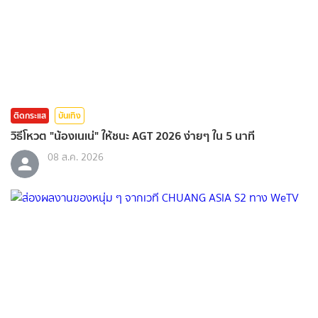
ติดกระแส
บันเทิง
วิธีโหวต "น้องเนเน่" ให้ชนะ AGT 2026 ง่ายๆ ใน 5 นาที
08 ส.ค. 2026