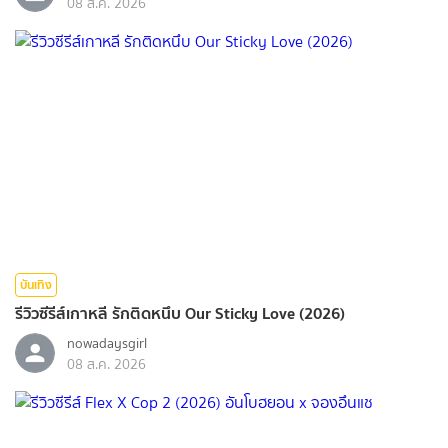
08 ส.ค. 2026
บันเทิง
รีวิวซีรีส์เกาหลี รักติดหนึบ Our Sticky Love (2026)
nowadaysgirl
08 ส.ค. 2026