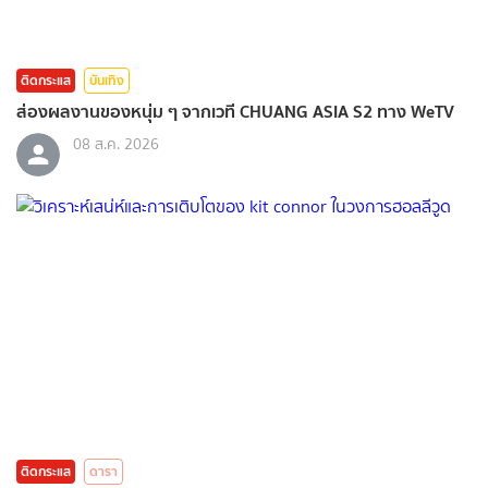
ติดกระแส
บันเทิง
ส่องผลงานของหนุ่ม ๆ จากเวที CHUANG ASIA S2 ทาง WeTV
08 ส.ค. 2026
ติดกระแส
ดารา