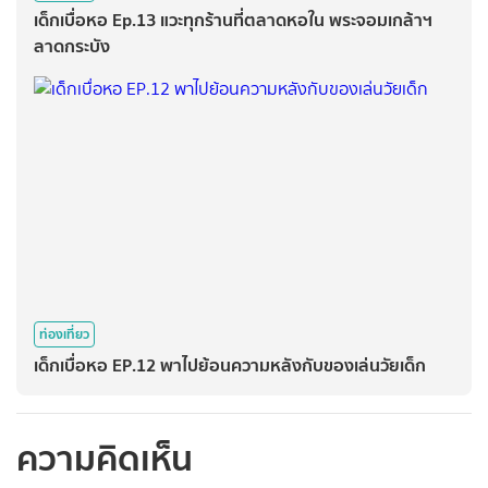
เด็กเบื่อหอ Ep.13 แวะทุกร้านที่ตลาดหอใน พระจอมเกล้าฯ
ลาดกระบัง
ท่องเที่ยว
เด็กเบื่อหอ EP.12 พาไปย้อนความหลังกับของเล่นวัยเด็ก
ความคิดเห็น