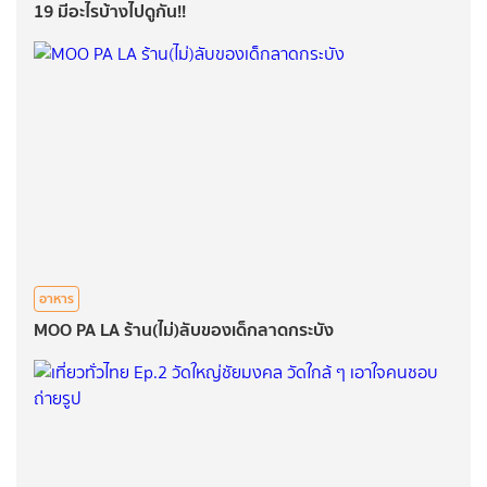
19 มีอะไรบ้างไปดูกัน!!
อาหาร
MOO PA LA ร้าน(ไม่)ลับของเด็กลาดกระบัง