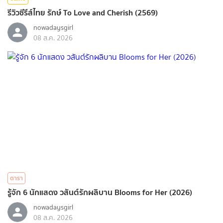
รีวิวซีรีส์ไทย รักษ์ To Love and Cherish (2569)
nowadaysgirl
08 ส.ค. 2026
ดารา
รู้จัก 6 นักแสดง วสันต์รักผลิบาน Blooms for Her (2026)
nowadaysgirl
08 ส.ค. 2026