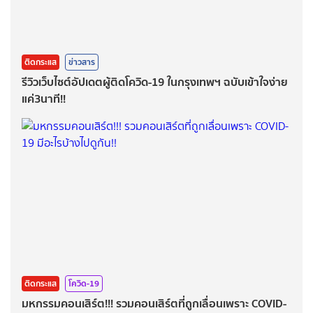
ติดกระแส
ข่าวสาร
รีวิวเว็บไซต์อัปเดตผู้ติดโควิด-19 ในกรุงเทพฯ ฉบับเข้าใจง่าย
แค่3นาที!!
ติดกระแส
โควิด-19
มหกรรมคอนเสิร์ต!!! รวมคอนเสิร์ตที่ถูกเลื่อนเพราะ COVID-