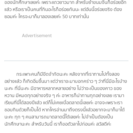
ของนักศึกษาเลยค่ะ เพราะแถวยาวมาก สำหรับยำขนมจีนก็อร่อยอีก
แล้ว หรือเราเป็นคนที่กินอะไรก็อร่อยกันนะ แต่อันนี้อร่อยจริง ต้อง
ยอมค่ะ ใครจะมาก็มาลองเลยค่ะ 50 บาทเท่านั้น
Advertisement
กระเพาะคนก็มีขีดจำกัดนะคะ หลังจากที่เราทานไปทั้งสอง
อย่างแล้ว ก็เกิดอิ่มขึ้นมา แต่ว่าเราจะมาบอกคร่าว ๆ ว่าที่นี่มีอะไรบ้าง
นะคะ ที่นี่นะคะ มีอาหารหลากหลายอย่าง ไม่ว่าจะเป็นของคาว ของ
หวาน มีหมดทุกอย่างจริง ๆ ค่ะ อาหารก็น่าทานทุกอย่างเลย เรามา
เรียนที่นี่ได้สองปีแล้ว แต่ก็ไม่เคยเบื่อตลาดนี้เลยค่ะ อาจจะเพราะเรา
ชอบกินด้วยก็เป็นได้ หากใครอ่านมาถึงตรงนี้แล้วอยากจะมาก็มาได้
นะคะ ทุก ๆ คนสามารถมาตลาดนี้ได้เลยค่ะ ไม่จำเป็นต้องเป็น
นักศึกษานะคะ สำหรับวันนี้ เราก็ขอตัวลาไปก่อนค่ะ สวัสดีค่ะ