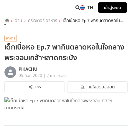
TH
เข้าสู่ระบบ
อ่าน
ครีเอเตอร์ อาหาร
เด็กเบื่อหอ Ep.7 พากินตลาดหอใน
ใจกลางพระจอมเกล้าฯลาดกระบัง
อาหาร
เด็กเบื่อหอ Ep.7 พากินตลาดหอในใจกลาง
พระจอมเกล้าฯลาดกระบัง
PIKACHU
|
05 ก.พ. 2020
2 min read
แจ้งตรวจสอบ
แชร์