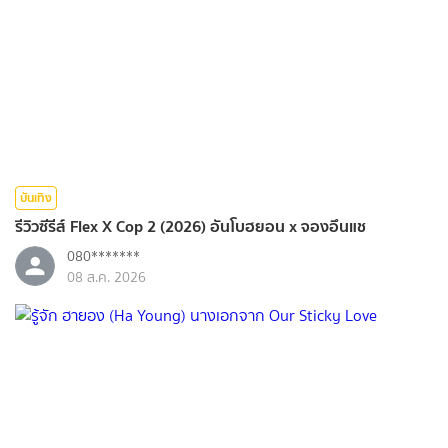
บันเทิง
รีวิวซีรีส์ Flex X Cop 2 (2026) อันโบฮยอน x จองอึนแช
080*******
08 ส.ค. 2026