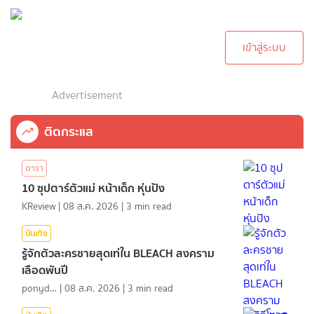
กรุณาเข้าสู่ระบบเพื่อ
ทำการคอมเม้นต์
เข้าสู่ระบบ
Advertisement
ติดกระแส
ดารา
10 ซุปตาร์ตัวแม่ หน้าเด็ก หุ่นปัง
KReview
|
08 ส.ค. 2026
|
3
min read
บันเทิง
รู้จักตัวละครชายสุดเท่ใน BLEACH สงคราม
เลือดพันปี
ponydiary
|
08 ส.ค. 2026
|
3
min read