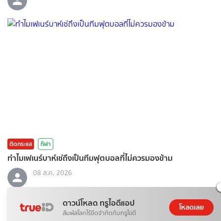
ติดกระแส
กีฬา
ทำไมเฟเนร์บาห์เช่ถึงเป็นทีมฟุตบอลที่ไม่ควรมองข้าม
08 ส.ค. 2026
ดาวน์โหลด ทรูไอดีแอป
โหลดเลย
สัมผัสโลกไร้ขีดจำกัดกับทรูไอดี