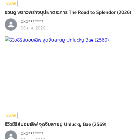
บันเทิง
ชวนดู พราวพร่างบุปผาตระการ The Road to Splendor (2026)
080*******
08 ส.ค. 2026
บันเทิง
รีวิวซีรีส์บอยเลิฟ จุดจีบสายมู Unlucky Bae (2569)
080*******