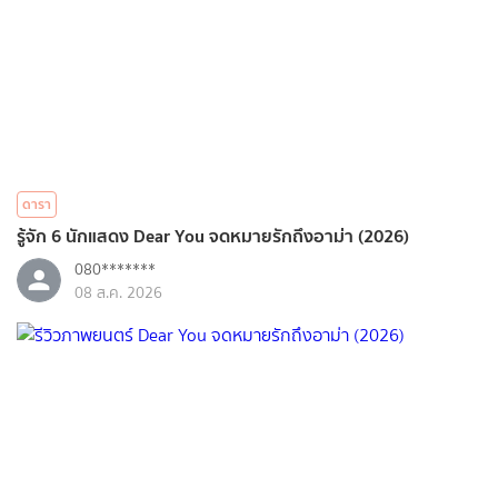
ดารา
รู้จัก 6 นักแสดง Dear You จดหมายรักถึงอาม่า (2026)
080*******
08 ส.ค. 2026