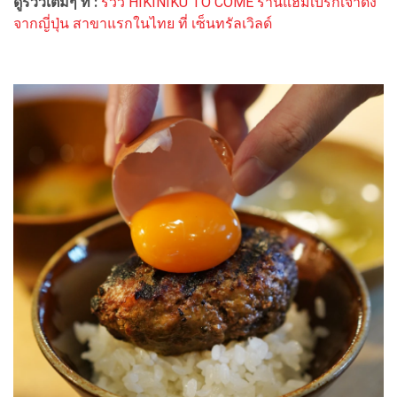
ดูรีวิวเต็มๆ ที่ :
รีวิว HIKINIKU TO COME ร้านแฮมเบิร์กเจ้าดัง
จากญี่ปุ่น สาขาแรกในไทย ที่ เซ็นทรัลเวิลด์