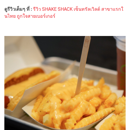
ดูรีวิวเต็มๆ ที่ :
รีวิว SHAKE SHACK เซ็นทรัลเวิลด์ สาขาแรกใ
นไทย ถูกใจสายเบอร์เกอร์