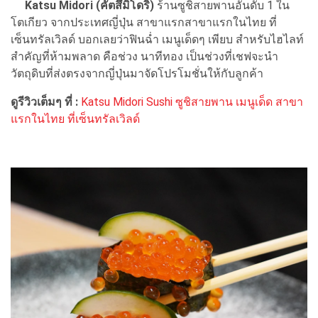
Katsu Midori (คัตสึมิโดริ)
ร้านซูชิสายพานอันดับ 1 ใน
โตเกียว จากประเทศญี่ปุ่น สาขาแรกสาขาแรกในไทย ที่
เซ็นทรัลเวิลด์ บอกเลยว่าฟินฉ่ำ เมนูเด็ดๆ เพียบ สำหรับไฮไลท์
สำคัญที่ห้ามพลาด คือช่วง นาทีทอง เป็นช่วงที่เชฟจะนำ
วัตถุดิบที่ส่งตรงจากญี่ปุ่นมาจัดโปรโมชั่นให้กับลูกค้า
ดูรีวิวเต็มๆ ที่ :
Katsu Midori Sushi ซูชิสายพาน เมนูเด็ด สาขา
แรกในไทย ที่เซ็นทรัลเวิลด์