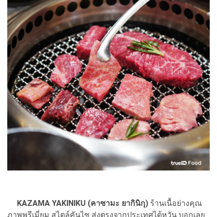
KAZAMA YAKINIKU (คาซามะ ยากินิกุ)
ร้านเนื้อย่างคุณ
ภาพพรีเมี่ยม สไตล์คันไซ ส่งตรงจากประเทศไต้หวัน บอกเลย