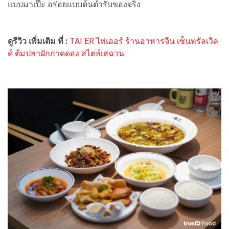
แบบมาเป๊ะ อร่อยแบบต้นตำรับของจริง
ดูรีวิว เพิ่มเติม ที่ :
TAI ER ไท่เออร์ ร้านอาหารจีน เซ็นทรัลเวิล
ด์ ต้มปลาผักกาดดอง สไตล์เสฉวน