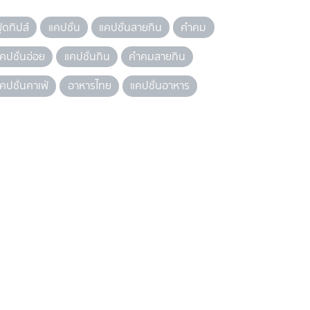
ู้ดทิปส์
แคปชั่น
แคปชั่นสายกิน
คำคม
คปชั่นอ่อย
แคปชั่นกิน
คำคมสายกิน
คปชั่นคาเฟ่
อาหารไทย
แคปชั่นอาหาร