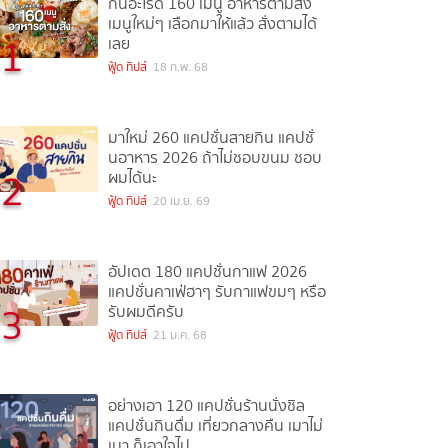
กินอะไรดี 160 เมนู อาหารตามสั่ง
เมนูใหม่ๆ เลือกมาให้แล้ว สั่งตามได้
1
เลย
ฟู้ด ทิปส์
18 ก.พ. 68
มาใหม่ 260 แคปชั่นสายกิน แคปชั่
นอาหาร 2026 ถ้าไม่ชอบขนม ชอบ
2
ผมได้นะ
ฟู้ด ทิปส์
20 เม.ย. 69
อัปเดต 180 แคปชั่นกาแฟ 2026
แคปชั่นคาเฟ่ฮาๆ รับกาแฟขมๆ หรือ
3
รับผมดีครับ
ฟู้ด ทิปส์
21 ม.ค. 68
อย่างเอา 120 แคปชั่นร้านนั่งชิล
แคปชั่นกินดื่ม เที่ยวกลางคืน เมาไม่
เมา ก็เอาใจไป