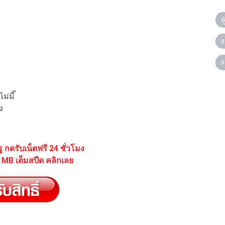
ฟ
แ
แ
ม่มี๊
ง
รู กดรับเน็ตฟรี 24 ชั่วโมง
0 MB เต็มสปีด คลิกเลย