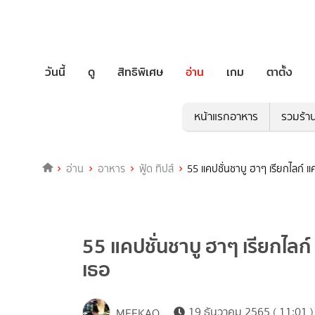
วันนี้
ดู
สิทธิพิเศษ
อ่าน
เกม
ตาตั้ง
หน้าแรกอาหาร
รวมร้า
อ่าน
อาหาร
ฟู้ด ทิปส์
55 แคปชั่นชาบู ฮาๆ เรียกไลก์ แค
55 แคปชั่นชาบู ฮาๆ เรียกไลก์ 
เธอ
19 ธันวาคม 2565 ( 11:01 )
MEEKAO