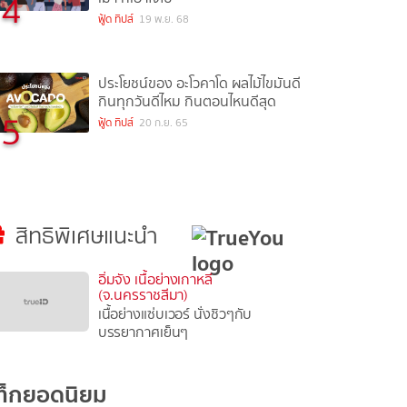
4
ฟู้ด ทิปส์
19 พ.ย. 68
ประโยชน์ของ อะโวคาโด ผลไม้ไขมันดี
กินทุกวันดีไหม กินตอนไหนดีสุด
5
ฟู้ด ทิปส์
20 ก.ย. 65
สิทธิพิเศษแนะนำ
อิ่มจัง เนื้อย่างเกาหลี
(จ.นครราชสีมา)
เนื้อย่างแซ่บเวอร์ นั่งชิวๆกับ
บรรยากาศเย็นๆ
ท็กยอดนิยม