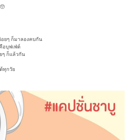
า🥺
บ่อยๆ ก็มาลองคบกัน
อบุฟเฟ่ต์
ยๆ ก็แล้วกัน
้ทุกวัย