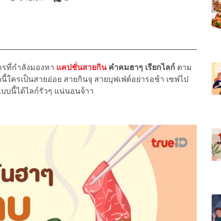
ครที่กำลังมองหา
แคปชั่นสายกิน
คำคมฮาๆ เรียกไลก์
ตาม
ี้ใครเป็นสายอ่อย สายกินจุ สายบุฟเฟ่ต์อย่ารอช้า เซฟไป
แบบนี้ได้ไลก์รัวๆ แน่นอนจ้าา