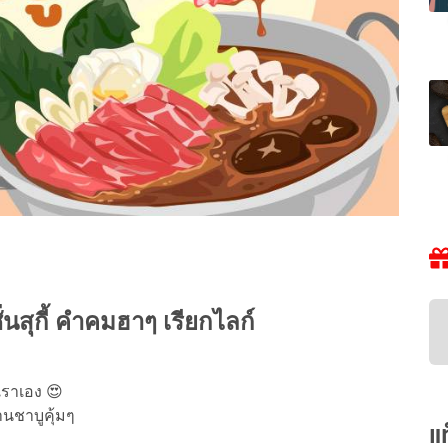
่นสุกี้ คำคมฮาๆ เรียกไลก์
่เราเอง 😍
้านชาบูคุ้มๆ
แ