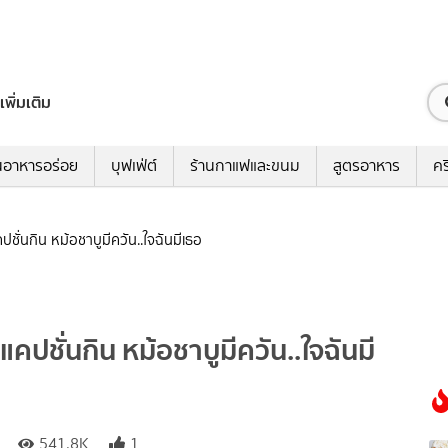
เพิ่มเติม
นอาหารอร่อย
บุฟเฟ่ต์
ร้านกาแฟและขนม
สูตรอาหาร
คร
ปชั่นกิน หม้อชาบูมีควัน..ใจฉันมีเธอ
แคปชั่นกิน หม้อชาบูมีควัน..ใจฉันมี
541.8K
1