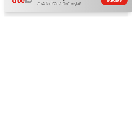
โหลดเลย
สัมผัสโลกไร้ขีดจำกัดกับทรูไอดี
อาหาร
เมนูกักตัว เกี๊ยวน้ำหมู ทำง่ายเก็บได้นาน
อาหาร