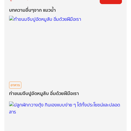
บทความอื่นๆจาก แมวน้ำ
อาหาร
ทำขนมจีบปูอัดหมูสับ อิ่มด้วยฝีมือเรา