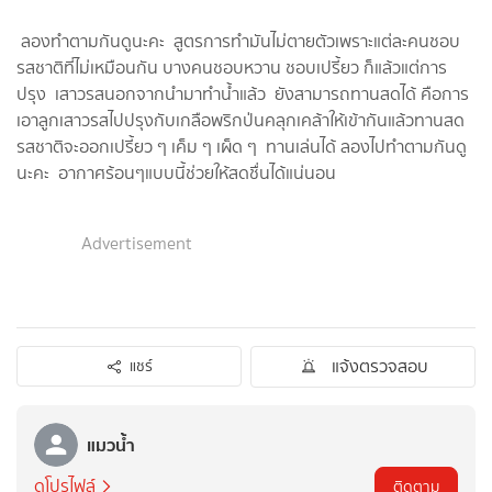
ลองทำตามกันดูนะคะ สูตรการทำมันไม่ตายตัวเพราะแต่ละคนชอบ
รสชาติ​ที่ไม่เหมือนกัน บางคนชอบหวาน ชอบเปรี้ยว ก็แล้วแต่การ
ปรุง เสาวรสนอกจากนำมาทำน้ำแล้ว ยังสามารถ​ทานสดได้ คือการ
เอาลูกเสาวรสไปปรุงกับเกลือพริกป่นคลุกเคล้า​ให้เข้ากันแล้วทานสด
รสชาติจะออกเปรี้ยว ๆ เค็ม ๆ เผ็ด ๆ ทานเล่นได้ ลองไปทำตามกันดู
นะคะ อากาศ​ร้อนๆแบบนี้ช่วยให้สดชื่นได้แน่นอน
Advertisement
แจ้งตรวจสอบ
แชร์
แมวน้ำ
ดูโปรไฟล์
ติดตาม