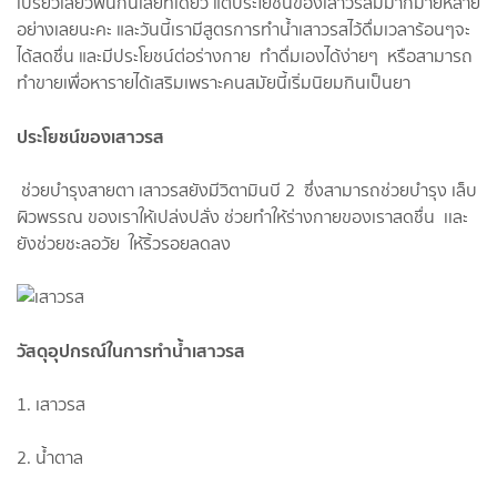
เปรี้ยวเสียวฟันกันเลยทีเดียว แต่ประโยชน์​ของ​เสาวรส​มีมากมายหลาย
อย่างเลยนะคะ และวันนี้เรามีสูตรการทำน้ำเสาวรสไว้ดื่มเวลาร้อนๆจะ
ได้สดชื่น​ และมีประโยชน์ต่อร่างกาย ทำดื่มเองได้ง่ายๆ หรือสามารถ
ทำขายเพื่อหารายได้เสริมเพราะคนสมัยนี้เริ่มนิยมกินเป็นยา
ประโยชน์​ของเสาวรส​
ช่วยบำรุงสายตา​ เสาวรส​ยังมีวิตามิน​บี​ 2​ ซึ่งสามารถ​ช่วยบำรุ​ง​ เล็บ​
ผิวพรรณ​ ของเราให้เปล่งปลั่ง​ ช่วยทำให้ร่างกาย​ของเราสดชื่น​ เเละ
ยังช่วยชะลอวัย ให้ริ้วรอย​ลดลง​
วัสดุอุปกรณ์ในการทำน้ำเสาวรส
1. เสาวรส​
2. น้ำตาล