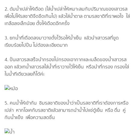
2. ต้มน้ำเปล่าให้เดือด (ใส่น้ำเปล่าให้เหมาะสมกับปริมาณของเสาวรส
เพื่อไม่ให้รสชาติจืดชืดเกินไป)​ แล้วใส่น้ำตาล ตามรสชาติ​ที่เราพอใจ ใส่
เกลือลงเล็กน้อย ตั้งให้เดือดอีกครั้ง
3. ยกน้ำที่เดือดลงมาวางตั้งไว้รอให้น้ำเย็น แล้วนำเสาวรส​ที่ขูด
เรียบร้อยไปปั่น ไม่ต้องละเอียดมาก
4. ปั่นเสาวรส​เสร็จนำกรองไปกรองเอากากและเมล็ดของน้ำเสาวรส
ออก แล้วเทน้ำเสาวรส​ใส่น้ำที่เราวางไว้ให้เย็น หรือนำที่กรอง กรองใส่
ในน้ำทีเดียวเลยก็ได้ค่ะ
5. คนน้ำให้เข้ากัน ชิมรสชาติของน้ำว่าเป็นรสชาติที่เราต้องการหรือ
เปล่า หากโอเคกับรสชาติแล้วสามารถ​นำน้ำไปแช่ตู้เย็น หรือ ดื่ม คู่
กับน้ำแข็ง เพื่อความสดชื่น