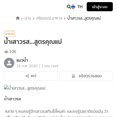
TH
เข้าสู่ระบบ
อ่าน
ครีเอเตอร์ อาหาร
น้ำเสาวรส...สูตรคุณแม่
อาหาร
น้ำเสาวรส...สูตรคุณแม่
106
แมวน้ำ
|
16 ก.พ. 2020
1 min read
แจ้งตรวจสอบ
แชร์
น้ำเสาวรส
​ หลาย ๆ คนคงรู้จัก​เสาวรส​กันใช่ไหม​ค่ะ​ เเละคงรู้รสชาติ​ของมัน​ ว่า