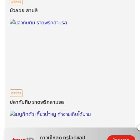
อาหาร
บัวลอย สามสี
อาหาร
ปลาทับทิม ราดพริกสามรส
ดาวน์โหลด ทรูไอดีแอป