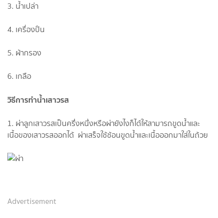
3. น้ำเปล่า​
4. เครื่อง​ปั่น​
5. ผ้ากรอง
6. เกลือ
วิธี​การทำน้ำเสาวรส​
1​. ผ่าลูกเสาวรส​เป็นครึ่งหนึ่งหรือผ่ายังไงก็ได้ให้สามารถขูดน้ำและ
เนื้อของเสาวรส​ออกได้ ผ่าเสร็จ​ใช้ช้อนขูดน้ำและเนื้อออกมาใส่ในถ้วย
Advertisement