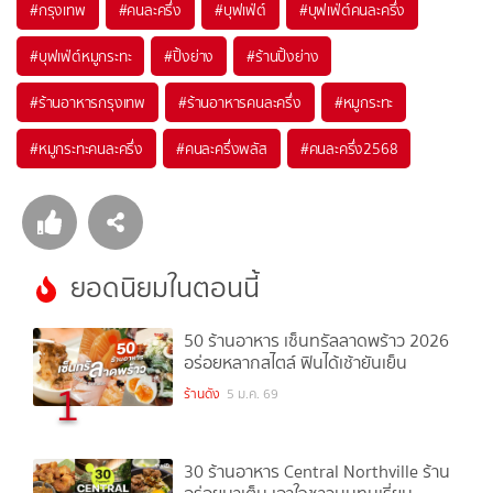
#
กรุงเทพ
#
คนละครึ่ง
#
บุฟเฟ่ต์
#
บุฟเฟ่ต์คนละครึ่ง
#
บุฟเฟ่ต์หมูกระทะ
#
ปิ้งย่าง
#
ร้านปิ้งย่าง
#
ร้านอาหารกรุงเทพ
#
ร้านอาหารคนละครึ่ง
#
หมูกระทะ
#
หมูกระทะคนละครึ่ง
#
คนละครึ่งพลัส
#
คนละครึ่ง2568
ยอดนิยมในตอนนี้
50 ร้านอาหาร เซ็นทรัลลาดพร้าว 2026
อร่อยหลากสไตล์ ฟินได้เช้ายันเย็น
1
ร้านดัง
5 ม.ค. 69
30 ร้านอาหาร Central Northville ร้าน