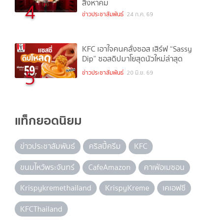
สิงหาคม
4
ข่าวประชาสัมพันธ์
24 ก.ค. 69
KFC เอาใจคนคลั่งซอส เสิร์ฟ “Sassy
Dip” ซอสดิปมาโยสุดนัวใหม่ล่าสุด
5
ข่าวประชาสัมพันธ์
20 มิ.ย. 69
แท็กยอดนิยม
ข่าวประชาสัมพันธ์
คริสปี้ครีม
KFC
ขนมไหว้พระจันทร์
CafeAmazon
คาเฟ่อเมซอน
Krispykremethailand
KrispyKreme
เคเอฟซี
KFCThailand