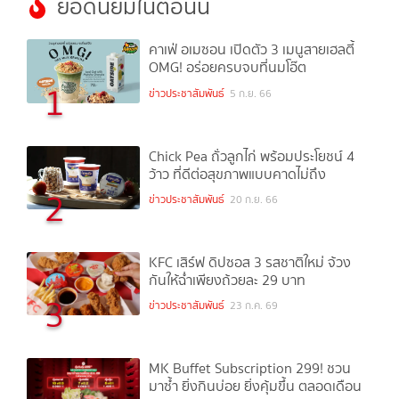
ยอดนิยมในตอนนี้
คาเฟ่ อเมซอน เปิดตัว 3 เมนูสายเฮลตี้
OMG! อร่อยครบจบที่นมโอ๊ต
1
ข่าวประชาสัมพันธ์
5 ก.ย. 66
Chick Pea ถั่วลูกไก่ พร้อมประโยชน์ 4
ว้าว ที่ดีต่อสุขภาพแบบคาดไม่ถึง
2
ข่าวประชาสัมพันธ์
20 ก.ย. 66
KFC เสิร์ฟ ดิปซอส 3 รสชาติใหม่ จ้วง
กันให้ฉ่ำเพียงถ้วยละ 29 บาท
3
ข่าวประชาสัมพันธ์
23 ก.ค. 69
MK Buffet Subscription 299! ชวน
มาซ้ำ ยิ่งกินบ่อย ยิ่งคุ้มขึ้น ตลอดเดือน