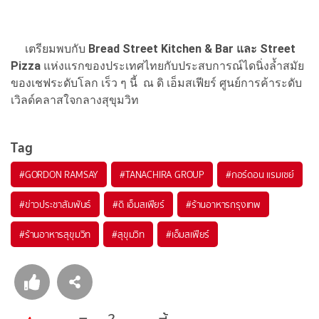
เตรียมพบกับ
Bread Street Kitchen & Bar และ Street
Pizza
แห่งแรกของประเทศไทยกับประสบการณ์ไดนิ่งล้ำสมัย
ของเชฟระดับโลก เร็ว ๆ นี้ ณ ดิ เอ็มสเฟียร์ ศูนย์การค้าระดับ
เวิลด์คลาสใจกลางสุขุมวิท
Tag
#
GORDON RAMSAY
#
TANACHIRA GROUP
#
กอร์ดอน แรมเซย์
#
ข่าวประชาสัมพันธ์
#
ดิ เอ็มสเฟียร์
#
ร้านอาหารกรุงเทพ
#
ร้านอาหารสุขุมวิท
#
สุขุมวิท
#
เอ็มสเฟียร์