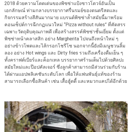
2018 ด้วยความโดดเด่นของพิซซ่าแป้งซาวโดวจ์อันเป็น
เอกลักษณ์ ท่ามกลางบรรยากาศรื่นรมย์ของดนตรีสดและ
กิจกรรมสร้างสีสันมากมาย แบรนด์พิซซ่าล้ำสมัยนี้มาพร้อม
คอนเซ็ปต์การฉีกกฏแนวใหม่ “Pizza without rules” ที่คัดสรร
เฉพาะวัตถุดิบคุณภาพดี เพื่อสร้างสรรค์พิซซ่าชั้นเยี่ยม ตั้งแต่
พิซซ่าหน้าคลาสสิก อย่าง Margherita ไปจนถึงหน้าใหม่ ๆ
อย่างข้าวโพดและไส้กรอกโชรีโซ นอกจากนี้ยังมีเมนูชวนลิ้ม
ลอง อย่าง Hot wings และ Dirty fries รวมถึงเครื่องดื่มเย็น ๆ
ทั้งคราฟต์เบียร์และค็อกเทล บรรยากาศร้านเต็มไปด้วยศิลปะ
สมัยใหม่และป๊อปคัลเจอร์ ซึ่งลูกค้าสามารถมีส่วนร่วมกับร้าน
ได้ผ่านแอปพลิเคชันระดับโลก เพื่อให้แฟนพันธุ์แท้ของร้าน
สามารถเลือกซื้อสินค้า เช่น เสื้อฮู้ดดี้ และหมวกแคปได้อีกด้วย