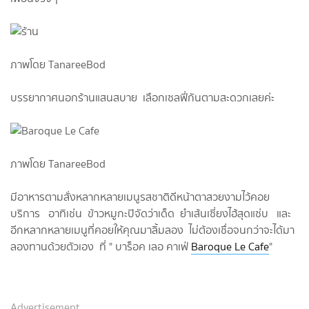
ภาพโดย TanareeBod
บรรยากาศนอกร้านแสนสบาย เลือกเซลฟี่กันตามสะดวกเลยค่ะ
ภาพโดย TanareeBod
มีอาหารตามสั่งหลากหลายเมนูรสชาติดีหน้าตาสวยงามไว้คอย
บริการ อาทิเช่น ข้าวหมูกะปิจัดว่าเด็ด ยำเส้นเซี่ยงไฮ้สุดแซ่บ และ
อีกหลากหลายเมนูที่คอยให้คุณมาลิ้มลอง ไม่ต้องเชื่อจนกว่าจะได้มา
ลองทานด้วยตัวเอง ที่ " บาร็อค เลอ คาเฟ่
Baroque Le Cafe
"
Advertisement