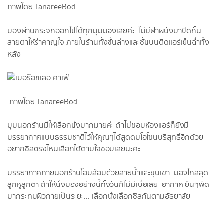
ภาพโดย TanareeBod
มองผ่านกระจกออกไปได้ทุกมุมมองเลยค่ะ ไม่มีฝาผนังมาปิดกั้น
สายตาให้รำคาญใจ ภายในร้านทั้งชั้นล่างและชั้นบนติดแอร์เย็นฉ่ำทั้ง
หลัง
ภาพโดย TanareeBod
มุมนอกร้านมีให้เลือกนั่งมากมายค่ะ ถ้าไม่ชอบห้องแอร์ก็ยังมี
บรรยากาศแบบธรรมชาติไว้ให้คุณๆได้สูดดมโอโซนบริสุทธิ์อีกด้วย
อยากชิลตรงไหนเลือกได้ตามใจชอบเลยนะคะ
บรรยากาศภายนอกร้านโอบล้อมด้วยสายน้ำและขุนเขา มองไกลสุด
ลูกหูลูกตา ถ้าให้นั่งมองอย่างนี้ทั้งวันก็ไม่มีเบื่อเลย อากาศเย็นๆพัด
มากระทบผิวกายเป็นระยะ... เลือกนั่งเลือกชิลกันตามอัธยาสัย