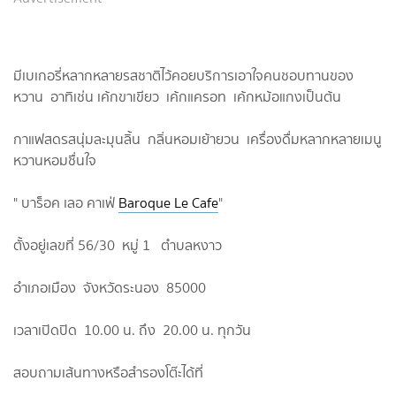
มีเบเกอรี่หลากหลายรสชาติไว้คอยบริการเอาใจคนชอบทานของ
หวาน อาทิเช่น เค้กขาเขียว เค้กแครอท เค้กหม้อแกงเป็นต้น
กาแฟสดรสนุ่มละมุนลิ้น กลิ่นหอมเย้ายวน เครื่องดื่มหลากหลายเมนู
หวานหอมชื่นใจ
" บาร็อค เลอ คาเฟ่
Baroque Le Cafe
"
ตั้งอยู่เลขที่ 56/30 หมู่ 1 ตำบลหงาว
อำเภอเมือง จังหวัดระนอง 85000
เวลาเปิดปิด 10.00 น. ถึง 20.00 น. ทุกวัน
สอบถามเส้นทางหรือสำรองโต๊ะได้ที่