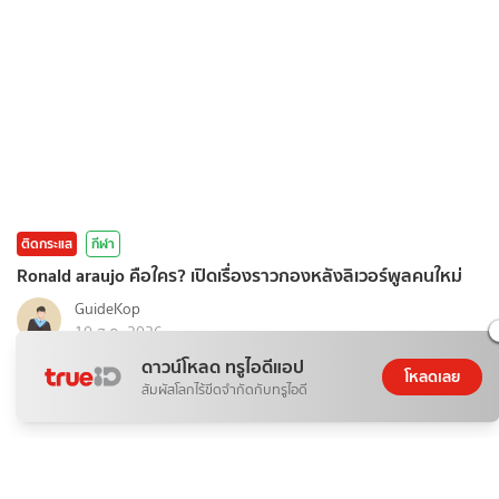
ติดกระแส
กีฬา
Ronald araujo คือใคร? เปิดเรื่องราวกองหลังลิเวอร์พูลคนใหม่
GuideKop
10 ส.ค. 2026
ดาวน์โหลด ทรูไอดีแอป
โหลดเลย
สัมผัสโลกไร้ขีดจำกัดกับทรูไอดี