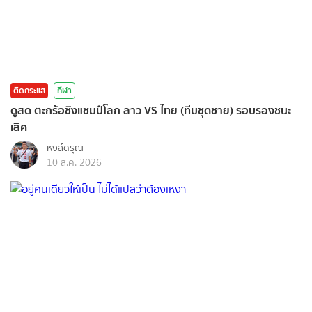
ติดกระแส
กีฬา
ดูสด ตะกร้อชิงแชมป์โลก ลาว VS ไทย (ทีมชุดชาย) รอบรองชนะ
เลิศ
หงส์ดรุณ
10 ส.ค. 2026