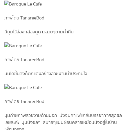
ภาพโดย TanareeBod
มีมุมไว้ส่องกล้องดูดาวสวยๆยามค่ำคืน
ภาพโดย TanareeBod
บันไดขึ้นลงก็ตกแต่งอย่างสวยงามน่าประทับใจ
ภาพโดย TanareeBod
มุมถ่ายภาพสวยงามด้านนอก นั่งจิบกาแฟแกล้มบรรยากาศสุดชิล
เลยละค่ะ มุมนั่งชิลๆ สบายๆแบบผ่อนคลายเหมือนนั่งอยู่ในบ้าน
เพื่อนจริงๆ