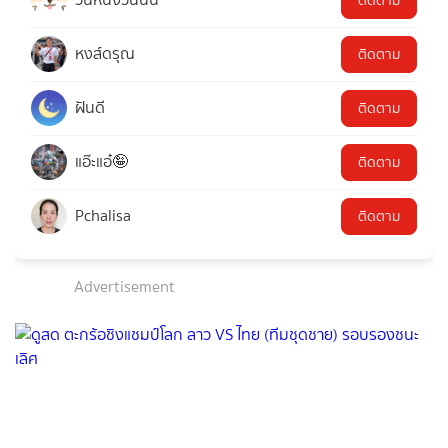
ติดตาม
หงส์ดรุณ
ติดตาม
ฝันดี
ติดตาม
แอ๊ะแอ๋🤪
ติดตาม
Pchalisa
ติดตาม
Advertisement