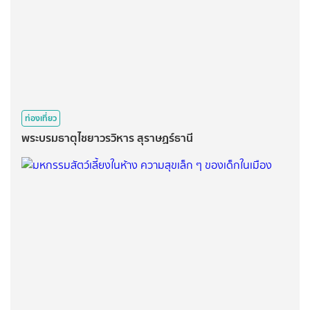
ท่องเที่ยว
พระบรมธาตุไชยาวรวิหาร สุราษฏร์ธานี