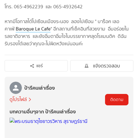
โทร. 065-4962239 และ 065-4932642
หากมีโอกาสได้ไปเยือนเมืองระนอง ลองไปเยือน " บาร็อค เลอ
คาเฟ่
Baroque Le Cafe
" อีกสถานที่เช็คอินที่สวยงาม อิ่มอร่อยใน
รสชาติอาหาร และยังอิ่มตาอิ่มใจในบรรยากาศสุดโรแมนติค ดิฉัน
รับรองได้เลยว่าคุณจะไม่ผิดหวังแน่นอนค่ะ
แจ้งตรวจสอบ
แชร์
ป้ารีคนเล่าเรื่อง
ดูโปรไฟล์
ติดตาม
บทความอื่นๆจาก ป้ารีคนเล่าเรื่อง