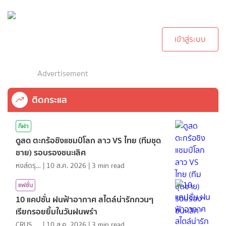
กรุณาเข้าสู่ระบบเพื่อ
ทำการคอมเม้นต์
เข้าสู่ระบบ
Advertisement
ติดกระแส
กีฬา
ดูสด ตะกร้อชิงแชมป์โลก ลาว VS ไทย (ทีมชุด
ชาย) รอบรองชนะเลิศ
หงส์ดรุณ
|
10 ส.ค. 2026
|
3
min read
แฟชั่น
10 แคปชั่น ฝนฟ้าอากาศ สไตล์น่ารักกวนๆ
เรียกรอยยิ้มในวันฝนพรำ
CRUSHที่แปลว่าแอบชอบ
|
10 ส.ค. 2026
|
3
min read