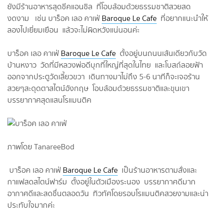
ยังมีร้านอาหารสุดชีคแอนชิล ที่โอบล้อมด้วยธรรมชาติสวยสด
งดงาม เช่น บาร็อค เลอ คาเฟ่
Baroque Le Cafe
ที่อยากแนะนำให้
ลองไปเยี่ยมเยือน แล้วจะไม่ผิดหวังแน่นอนค่ะ
บาร็อค เลอ คาเฟ่
Baroque Le Cafe
ตั้งอยู่บนถนนเส้นเดียวกับวัด
บ้านหงาว วัดที่มีหลวงพ่อดีบุกที่ใหญ่ที่สุดในไทย และโบสถ์ลอยฟ้า
ออกจากประตูวัดเลี้ยวขวา เดินทางมาไม่ถึง 5-6 นาทีก็จะเจอร้าน
สวยๆสะดุดตาสไตน์อังกฤษ โอบล้อมด้วยธรรมชาติและขุนเขา
บรรยากาศสุดแสนโรแมนติค
ภาพโดย TanareeBod
บาร็อค เลอ คาเฟ่
Baroque Le Cafe
เป็นร้านอาหารตามสั่งและ
กาแฟสดสไตน์ฟาร์ม ตั้งอยู่ในตัวเมืองระนอง บรรยากาศดีมาก
อากาศดีและสดชื่นตลอดวัน ทิวทัศโดยรอบโรแมนติคสวยงามและน่า
ประทับใจมากค่ะ