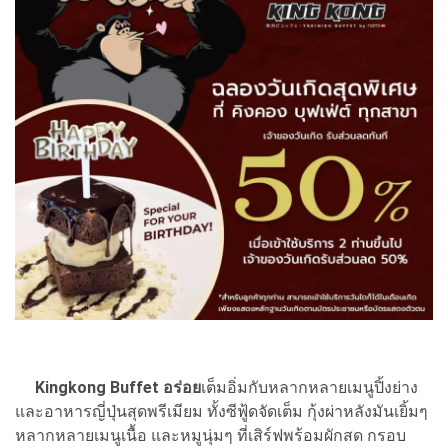
Kingkong Buffet อร่อย
เต็มอิ่มกับหลากหลายเมนูปิ้งย่าง
และอาหารญี่ปุ่นสุดพรีเมียม ทั้งซีฟู้ดจัดเต็ม กุ้งผ่าหลังมันเยิ้มๆ
หลากหลายเมนูเนื้อ และหมูนุ่มๆ ที่เสิร์ฟพร้อมผักสด กรอบ