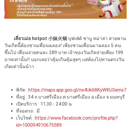
เสี่ยวเม่ย hotpot 小妹火锅
บุฟเฟ่ต์ ชาบู หม่าล่า สายพาน
วันเกิดนี้ต้องชวนเพื่อนฉลอง! เพียงชวนเพื่อนมาฉลอง 5 คน
ขึ้นไป เพื่อนจ่ายคนละ 289 บาท เจ้าของวันเกิดจ่ายเพียง 199
บาทเท่านั้น!! บอกเลยว่าคุ้มเกินคุ้มสุดๆ แต่ต้องไปทานตรงวัน
เกิดเท่านั้นน้าา
พิกัด :
https://maps.app.goo.gl/nx4Uk68KyWKU3ems7
ที่อยู่ : 34 ถ.บางศรีเมือง ต.บางศรีเมือง อ.เมือง จ.นนทบุรี
เปิดบริการ : 11.30 - 24.00 น.
ที่จอดรถ : มี
เว็บไซต์ :
https://www.facebook.com/profile.php?
id=100094910675589