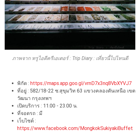
ภาพจาก ทรูไอดีครีเอเตอร์ : Trip Diary : เที่ยวนี้ไปไหนดี
พิกัด :
https://maps.app.goo.gl/vrnD7x3nq8VbXYVJ7
ที่อยู่ : 582/18-22 ซ.สุขุมวิท 63 แขวงคลองตันเหนือ เขต
วัฒนา กรุงเทพฯ
เปิดบริการ : 11.00 - 23.00 น.
ที่จอดรถ : มี
เว็บไซต์ :
https://www.facebook.com/MongkokSukiyakiBuffet