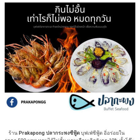
ร้าน
Prakapong ปลากระพงซีฟู้ด
บุฟเฟ่ซีฟู้ด อิ่อร่อยใน