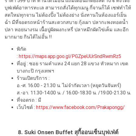
ราคา 599 บาท ทานได้ไม่อั้น แถมเดือนเกิดยังลด 10% ทั้งโต๊ะ
บุฟเฟ่ต์อาหารทะเล สามารถสั่งได้ทุกเมนู กี่จานก็ได้ เชฟทำให้
สดใหม่ทุกจาน ไม่ต้องปิ้ง ไม่ต้องย่าง นั่งทานในห้องแอร์เย็น
ฉ่ำ มีที่จอดรถหน้าร้านสะดวกสบาย กุ้งเผา ปลากะพงทอดน้ำ
ปลา หอยนางรม เนื้อปูผัดผงกะหรี่ ปลาหมึกผัดไข่เค็ม และอีก
มากมาย กินได้ไม่อั้น !!
พิกัด
:
https://maps.app.goo.gl/PGZpeUUrSndRwmRz5
ที่อยู่ : ซอย รามคำแหง 24 แยก 28 แขวง หัวหมาก เขต
บางกะปิ กรุงเทพฯ
ร้านเปิดบริการ :
อ.-ศ. 16.00 - 21.30 น. ไม่จำกัดเวลา (หยุดวันจันทร์)
ส.-อา. 11.30-14.00 น. / 16.00-18.30 น. /19.00-21.30 น.
ที่จอดรถ : มี
เว็บไซต์ :
https://www.facebook.com/Prakapongg/
8. Suki Onsen Buffet สุกี้ออนเซ็นบุฟเฟ่ต์