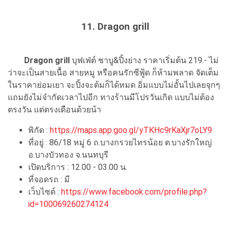
11. Dragon grill
Dragon grill
บุฟเฟ่ต์ ชาบู&ปิ้งย่าง ราคาเริ่มต้น 219.- ไม่
ว่าจะเป็นสายเนื้อ สายหมู หรือคนรักซีฟู้ด ก็ห้ามพลาด จัดเต็ม
ในราคาย่อมเยา จะปิ้งจะต้มก็ได้หมด อิ่มแบบไม่อั้นไปเลยจุกๆ
แถมยังไม่จำกัดเวลาไปอีก ทางร้านมีโปรวันเกิด แบบไม่ต้อง
ตรงวัน แต่ตรงเดือนด้วยน้า
พิกัด :
https://maps.app.goo.gl/yTKHc9rKaXjr7oLY9
ที่อยู่ : 86/18 หมู่ 6 ถ.บางกรวยไทรน้อย ต.บางรักใหญ่
อ.บางบัวทอง จ.นนทบุรี
เปิดบริการ : 12.00 - 03.00 น.
ที่จอดรถ : มี
เว็บไซต์ :
https://www.facebook.com/profile.php?
id=100069260274124