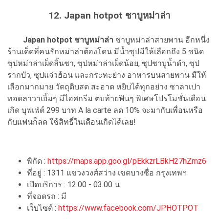
12. Japan hotpot ชาบูหม่าล่า
Japan hotpot ชาบูหม่าล่า
ชาบูหม่าล่าสายพาน อีกหนึ่ง
ร้านเด็ดที่คนรักหม่าล่าต้องโดน มีน้ำซุปมีให้เลือกถึง 5 ชนิด
ซุปหม่าล่าเผ็ดลิ้นชา, ซุปหม่าล่าเผ็ดน้อย, ซุปชาบูน้ำดำ, ซุป
รากบัว, ซุปแจ่วฮ้อน และกระทะย่าง อาหารบนสายพาน มีให้
เลือกมากมาย วัตถุดิบสด สะอาด หยิบได้ทุกอย่าง ซาลาเปา
ทอดลาวาเยิ้มๆ มีไอศกรีม ตบท้ายฟินๆ พิเศษโปรโมชั่นเดือน
เกิด บุฟเฟ่ต์ 299 บาท A la carte ลด 10% จะมากับเพื่อนหรือ
กับแฟนก็ลด ใช้สิทธิ์ในเดือนเกิดได้เลย!
พิกัด :
https://maps.app.goo.gl/pEkkzrLBkH27hZmz6
ที่อยู่ : 1311 แขวงวงศ์สว่าง เขตบางซื่อ กรุงเทพฯ
เปิดบริการ : 12.00 - 03.00 น.
ที่จอดรถ : มี
เว็บไซต์ :
https://www.facebook.com/JPHOTPOT