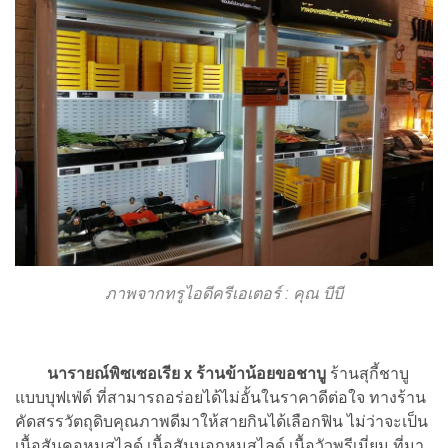
ภาพจากทรูไอดีครีเอเตอร์ :
คุณ บีบี
นารายณ์พิซเซอเรีย x ร้านข้าน้อยขอชาบู
ร้านสุกี้ชาบู
แบบบุฟเฟ่ต์ ที่สามารถอร่อยได้ไม่อั้นในราคาดีต่อใจ ทางร้าน
คัดสรรวัตถุดิบคุณภาพดีมาให้สายกินได้เลือกฟิน ไม่ว่าจะเป็น
เนื้อสันคอหมูสไลด์ เนื้อสันนอกหมูสไลด์ เนื้อวัวพรีเมี่ยม ที่มา