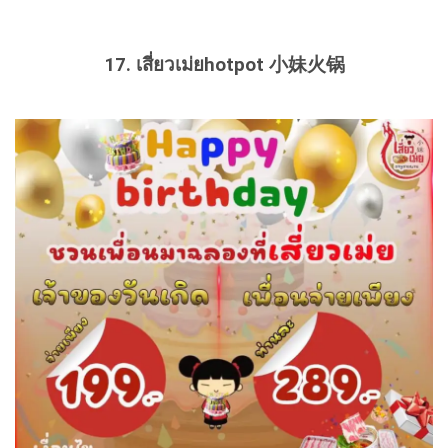
17. เสี่ยวเม่ยhotpot 小妹火锅