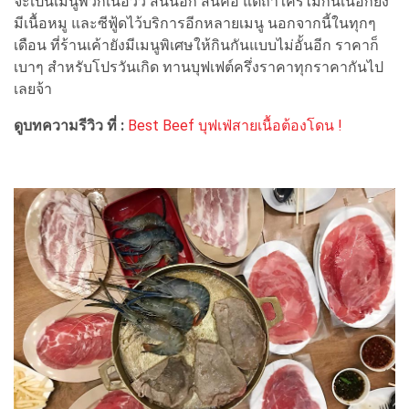
จะเป็นเมนูพวกเนื้อวัว สันนอก สันคอ แต่ถ้าใครไม่กินเนื้อก็ยัง
มีเนื้อหมู และซีฟู้ดไว้บริการอีกหลายเมนู นอกจากนี้ในทุกๆ
เดือน ที่ร้านเค้ายังมีเมนูพิเศษให้กินกันแบบไม่อั้นอีก ราคาก็
เบาๆ สำหรับโปรวันเกิด ทานบุฟเฟต์ครึ่งราคาทุกราคากันไป
เลยจ้า
ดูบทความรีวิว ที่ :
Best Beef บุฟเฟ่สายเนื้อต้องโดน !