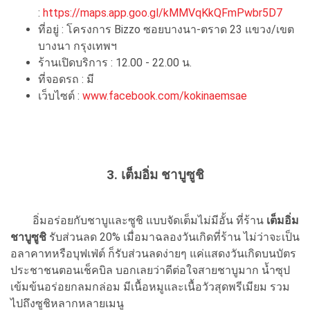
:
https://maps.app.goo.gl/kMMVqKkQFmPwbr5D7
ที่อยู่ : โครงการ Bizzo ซอยบางนา-ตราด 23 แขวง/เขต
บางนา กรุงเทพฯ
ร้านเปิดบริการ : 12.00 - 22.00 น.
ที่จอดรถ : มี
เว็บไซต์ :
www.facebook.com/kokinaemsae
3. เต็มอิ่ม ชาบูซูชิ
อิ่มอร่อยกับชาบูและซูชิ แบบจัดเต็มไม่มีอั้น ที่ร้าน
เต็มอิ่ม
ชาบูซูชิ
รับส่วนลด 20% เมื่อมาฉลองวันเกิดที่ร้าน ไม่ว่าจะเป็น
อลาคาทหรือบุฟเฟ่ต์ ก็รับส่วนลดง่ายๆ แค่แสดงวันเกิดบนบัตร
ประชาชนตอนเช็คบิล บอกเลยว่าดีต่อใจสายชาบูมาก น้ำซุป
เข้มข้นอร่อยกลมกล่อม มีเนื้อหมูและเนื้อวัวสุดพรีเมียม รวม
ไปถึงซูชิหลากหลายเมนู