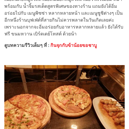
พร้อมกับ น้ำจิ้มรสเด็ดสูตรพิเศษของทางร้าน แถมยังได้อิ่ม
อร่อยไปกับ เมนูพิซซ่า หลากหลายหน้า และเมนูซูชิต่างๆ เป็น
อีกหนึ่งร้านบุฟเฟ่ต์ที่สายกินไม่ควรพลาดในวันเกิดเลยค่ะ
เพราะนอกจากจะอิ่มอร่อยกับอาหารหลากหลายแล้ว ยังได้รับ
ฟรี ขนมหวาน เบิร์ดเดย์โทสต์ ด้วยน้า
ดูบทความรีวิวเต็มๆ ที่ :
กินจุกกับข้าน้อยขอชาบู