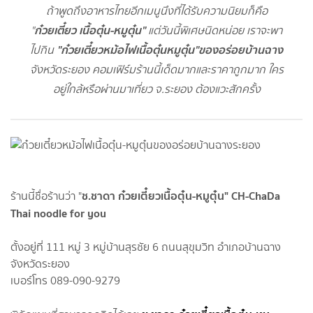
ถ้าพูดถึงอาหารไทยอีกเมนูนึงที่ได้รับความนิยมก็คือ
ก๋วยเตี๋ยว เนื้อตุ๋น-หมูตุ๋น"
"
แต่วันนี้พิเศษนิดหน่อย เราจะพา
"ก๋วยเตี๋ยวหม้อไฟเนื้อตุ๋นหมูตุ๋น"
ของอร่อยบ้านฉาง
ไปกิน
จังหวัดระยอง คอมเฟิร์มร้านนี้เด็ดมากและราคาถูกมาก ใคร
อยู่ใกล้หรือผ่านมาเที่ยว จ.ระยอง ต้องแวะสักครั้ง
ช.ชาดา ก๋วยเตี๋ยวเนื้อตุ๋น-หมูตุ๋น"
CH-ChaDa
ร้านนี้ชื่อร้านว่า "
Thai noodle for you
ตั้งอยู่ที่ 111 หมู่ 3 หมู่บ้านสุรชัย 6 ถนนสุขุมวิท อำเภอบ้านฉาง
จังหวัดระยอง
เบอร์โทร 089-090-9279