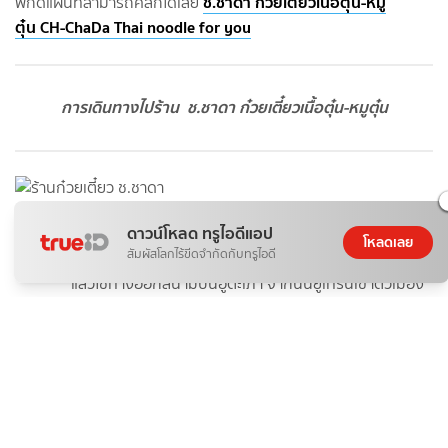
ช.ชาดา ก๋วยเตี๋ยวเนื้อตุ๋น-หมู
พิกัดแผนที่สามารถคลิกได้เลย
ตุ๋น
CH-ChaDa Thai noodle for you
การเดินทางไปร้าน ช.ชาดา ก๋วยเตี๋ยวเนื้อตุ๋น-หมูตุ๋น
ดาวน์โหลด ทรูไอดีแอป
หากเดินทางออกมาจาก อ.สัตหีบตรงเข้าไป อ.เมืองระยอง
โหลดเลย
สัมผัสโลกไร้ขีดจำกัดกับทรูไอดี
หรือเดินทางมาจากกรุงเทพฯ ให้ใช้มอเตอร์เวย์หมายเลข 7
แล้วใช้ทางออกสนามบินอู่ตะเภา จากนั้นยูเทิร์นเข้าตัวเมือง
ระยองนะคะ ร้านจะอยู่ห่างกับสนามบินอู่ตะเภาประมาณ 9
กิโลเมตร
ออกจากสัตหีบหรือออกจากมอเตอร์เวย์ให้ขับตรงต่อไป
ประมาณ 9 กิโลเมตร สังเกตด้านซ้ายมือจะมีคลินิกการ
แพทย์แผนจีน ขับตรงต่อไปประมาณ 80 เมตร จะเจอร้าน
ช.ชาดา ร้านจะอยู่ติดกับถนนสุขุมวิท หากมองไปฝั่งตรง