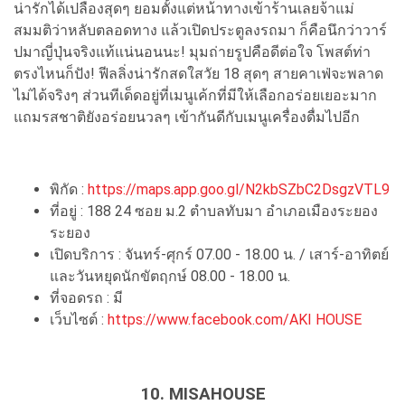
น่ารักได้เปลืองสุดๆ ยอมตั้งแต่หน้าทางเข้าร้านเลยจ้าแม่
สมมติว่าหลับตลอดทาง แล้วเปิดประตูลงรถมา ก็คือนึกว่าวาร์
ปมาญี่ปุ่นจริงแท้แน่นอนนะ! มุมถ่ายรูปคือดีต่อใจ โพสต์ท่า
ตรงไหนก็ปัง! ฟีลลิ่งน่ารักสดใสวัย 18 สุดๆ สายคาเฟ่จะพลาด
ไม่ได้จริงๆ ส่วนทีเด็ดอยู่ที่เมนูเค้กที่มีให้เลือกอร่อยเยอะมาก
แถมรสชาติยังอร่อยนวลๆ เข้ากันดีกับเมนูเครื่องดื่มไปอีก
พิกัด :
https://maps.app.goo.gl/N2kbSZbC2DsgzVTL9
ที่อยู่ : 188 24 ซอย ม.2 ตำบลทับมา อำเภอเมืองระยอง
ระยอง
เปิดบริการ : จันทร์-ศุกร์ 07.00 - 18.00 น. / เสาร์-อาทิตย์
และวันหยุดนักขัตฤกษ์ 08.00 - 18.00 น.
ที่จอดรถ : มี
เว็บไซต์ :
https://www.facebook.com/AKI HOUSE
10. MISAHOUSE