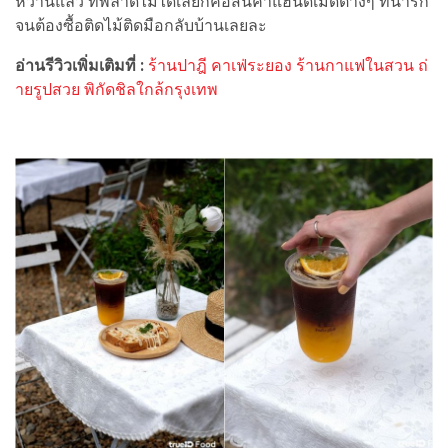
หวานแล้ว ที่พลาดไม่ได้เลยก็คือสินค้าแฮนด์เมดต่างๆ ที่น่ารัก
จนต้องซื้อติดไม้ติดมือกลับบ้านเลยละ
อ่านรีวิวเพิ่มเติมที่ :
ร้านปาฎี คาเฟ่ระยอง ร้านกาแฟในสวน ถ่
ายรูปสวย พิกัดชิลใกล้กรุงเทพ