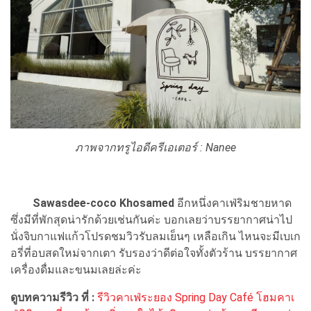
ภาพจากทรูไอดีครีเอเตอร์ : Nanee
Sawasdee-coco Khosamed
อีกหนึ่งคาเฟ่ริมชายหาด
ซึ่งมีที่พักสุดน่ารักด้วยเช่นกันค่ะ บอกเลยว่าบรรยากาศน่าไป
นั่งจิบกาแฟแก้วโปรดชมวิวรับลมเย็นๆ เหลือเกิน ไหนจะมีเบเก
อรี่ที่อบสดใหม่จากเตา รับรองว่าดีต่อใจทั้งตัวร้าน บรรยากาศ
เครื่องดื่มและขนมเลยล่ะค่ะ
ดูบทความรีวิว ที่ :
รีวิวคาเฟ่ระยอง Spring Day Café โฮมคาเ