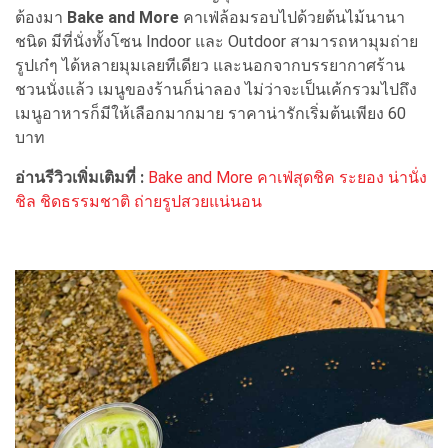
ต้องมา
Bake and More
คาเฟ่ล้อมรอบไปด้วยต้นไม้นานา
ชนิด มีที่นั่งทั้งโซน Indoor และ Outdoor สามารถหามุมถ่าย
รูปเก๋ๆ ได้หลายมุมเลยทีเดียว และนอกจากบรรยากาศร้าน
ชวนนั่งแล้ว เมนูของร้านก็น่าลอง ไม่ว่าจะเป็นเค้กรวมไปถึง
เมนูอาหารก็มีให้เลือกมากมาย ราคาน่ารักเริ่มต้นเพียง 60
บาท
อ่านรีวิวเพิ่มเติมที่ :
Bake and More คาเฟ่สุดชิค ระยอง น่านั่ง
ชิล ชิดธรรมชาติ ถ่ายรูปสวยแน่นอน