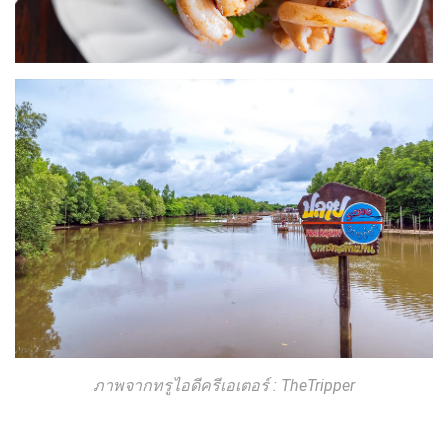
ภาพจากทรูไอดีครีเอเตอร์ : TheTripper