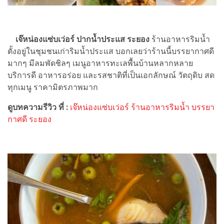
เจ๊หน่องแซ่บเว่อร์ ปากน้ำประแส ระยอง
ร้านอาหารริมน้ำ
ตั้งอยู่ในชุมชนเก่าริมน้ำประแส บอกเลยว่าร้านนี้บรรยากาศดี
มากๆ มีลมพัดชิลๆ เมนูอาหารทะเลพื้นบ้านหลากหลาย
บริการดี อาหารอร่อย และรสชาติที่เป็นเอกลักษณ์ วัตถุดิบ สด
ทุกเมนู ราคามิตรภาพมาก
ดูบทความรีวิว ที่ :
เจ๊หน่องแซ่บเว่อร์ ร้านอาหารริมน้ำ บรรยา
กาศดี ระยอง