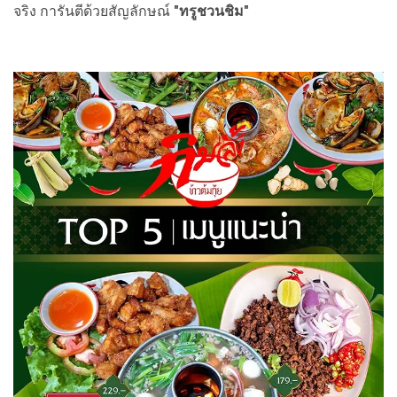
จริง การันตีด้วยสัญลักษณ์
"ทรูชวนชิม"