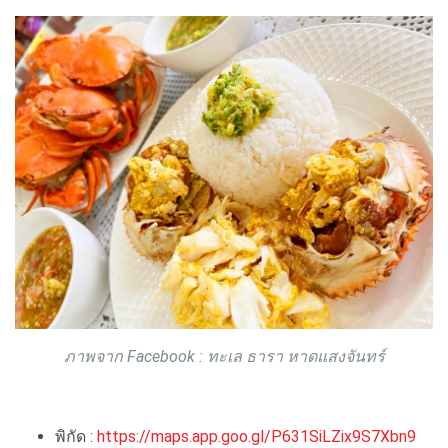
ภาพจาก Facebook : ทะเล ธารา หาดแสงจันทร์
พิกัด :
https://maps.app.goo.gl/P631SiLZix9S7Xbn9