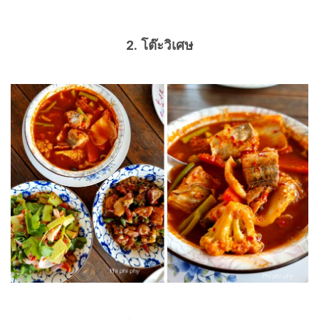
2. โต๊ะวิเศษ