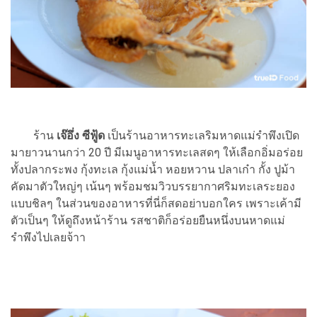
ร้าน
เจ๊อึ่ง ซีฟู้ด
เป็นร้านอาหารทะเลริมหาดแม่รำพึงเปิด
มายาวนานกว่า 20 ปี มีเมนูอาหารทะเลสดๆ ให้เลือกอิ่มอร่อย
ทั้งปลากระพง กุ้งทะเล กุ้งแม่น้ำ หอยหวาน ปลาเก๋า กั้ง ปูม้า
คัดมาตัวใหญ่ๆ เน้นๆ พร้อมชมวิวบรรยากาศริมทะเลระยอง
แบบชิลๆ ในส่วนของอาหารที่นี่ก็สดอย่าบอกใคร เพราะเค้ามี
ตัวเป็นๆ ให้ดูถึงหน้าร้าน รสชาติก็อร่อยยืนหนึ่งบนหาดแม่
รำพึงไปเลยจ้าา