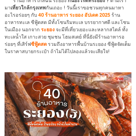
ร้านอาหารใกล้ฉัน ระยอง
กินอะไรดีที่ระยอง ?
ตามเรา
มา
เที่ยวใกล้กรุงเทพ
กันเถอะ ! วันนี้เราขอชวนทุกคนมาหา
อะไรอร่อยๆ กับ
40 ร้านอาหาร ระยอง อัปเดต 2025
ร้าน
อาหารทะเล ซีฟู้ดสด มีทั้งโซนริมทะเล บรรยากาศดี และโซน
ในเมือง
นอกจาก
ระยอง
จะมีที่เที่ยวเยอะและหลากสไตล์ ทั้ง
ทะเลน้ำใส เกาะสวย ชุมชน โฮมสเตย์ ที่นี่ยังมีร้านอาหารอ
ร่อยๆ ที่เสิร์ฟ
ซีฟู้ด
สด
รวมถึงอาหารพื้นบ้านระยอง ซีฟู้ดจัดเต็ม
ในราคาสบายกระเป๋า ถ้าไม่ได้ไปลองแล้วจะเสียใจ!