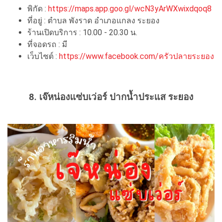
พิกัด :
https://maps.app.goo.gl/wcN3yArWXwixdqoq8
ที่อยู่ : ตำบล พังราด อำเภอแกลง ระยอง
ร้านเปิดบริการ : 10.00 - 20.30 น.
ที่จอดรถ : มี
เว็บไซต์ :
https://www.facebook.com/ครัวปลายระยอง
8. เจ๊หน่องแซ่บเว่อร์ ปากน้ำประแส ระยอง