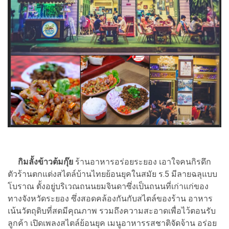
กิมลั้งข้าวต้มกุ๊ย
ร้านอาหารอร่อยระยอง เอาใจคนกิรดึก
ตัวร้านตกแต่งสไตล์บ้านไทยย้อนยุคในสมัย ร.5 มีลายฉลุแบบ
โบราณ ตั้งอยู่บริเวณถนนยมจินดาซึ่งเป็นถนนที่เก่าแก่ของ
ทางจังหวัดระยอง ซึ่งสอดคล้องกันกับสไตล์ของร้าน อาหาร
เน้นวัตถุดิบที่สดมีคุณภาพ รวมถึงความสะอาดเพื่อไว้ตอนรับ
ลูกค้า เปิดเพลงสไตล์ย้อนยุค เมนูอาหารรสชาติจัดจ้าน อร่อย