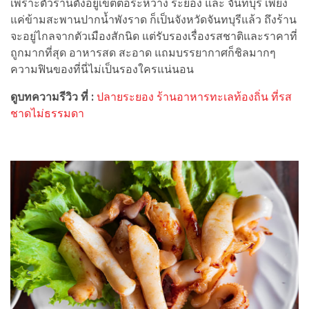
เพราะตัวร้านตั้งอยู่เขตต่อระหว่าง ระยอง และ จันทบุรี เพียง
แค่ข้ามสะพานปากน้ำพังราด ก็เป็นจังหวัดจันทบุรีแล้ว ถึงร้าน
จะอยู่ไกลจากตัวเมืองสักนิด แต่รับรองเรื่องรสชาติและราคาที่
ถูกมากที่สุด อาหารสด สะอาด แถมบรรยากาศก็ชิลมากๆ
ความฟินของที่นี่ไม่เป็นรองใครแน่นอน
ดูบทความรีวิว ที่ :
ปลายระยอง ร้านอาหารทะเลท้องถิ่น ที่รส
ชาดไม่ธรรมดา