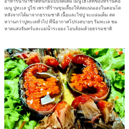
อาหารนานาชาติที่นี่ก็มีแบบจัดเต็ม เมนูไฮไลท์ของที่ร้านคือ
เมนู ปูทะเล ปูไข่ เพราที่ร้านขุนเลี้ยงให้สดแน่นเองในคอนโด
หลังจากได้มาจากธรรมชาติ เนื้อและไข่ปู จะแน่นเต็ม สด
หวานกว่าปูทะเลทั่วไป ที่นี่อากาศโปร่งสบายๆ ริมทะเล ชม
หาดแสงจันทร์และแม่น้ำระยอง โอบล้อมด้วยธรรมชาติ