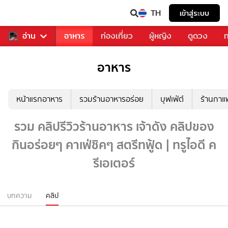
TH
เข้าสู่ระบบ
สารวงการเพลง
อ่าน
อาหาร
ท่องเที่ยว
ผู้หญิง
ดูดวง
ท
อาหาร
หน้าแรกอาหาร
รวมร้านอาหารอร่อย
บุฟเฟ่ต์
ร้านกา
รวม คลิปรีวิวร้านอาหาร เจ้าดัง คลิปของ
กินอร่อยๆ คาเฟ่ชิคๆ สตรีทฟู้ด | ทรูไอดี ค
รีเอเตอร์
บทความ
คลิป